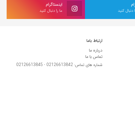
ام
اینستاگرام
ا دنبال کنید
ما را دنبال کنید
ارتباط باما
درباره ما
تماس با ما
02126613845
02126613842
شماره های تماس:
-