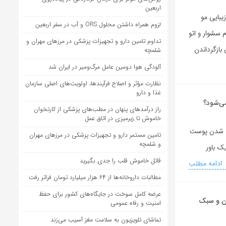
اربعین
یبایی مو
لزوم همراه داشتن محلول ORS و آب در سفر اربعین
 سشوار و اتو
تداوم تامین دارو و تجهیزات پزشکی در مرزهای مهران و
 بازگرداندن
شلمچه
آلودگی هوا دومین عامل مرگ‌ومیر در ایران شد
نظارت مؤثر و اصلاح فرآیندها، اولویت‌های اصلی سازمان
غذا و دارو
می‌شود؟
راز درآمدهای پنهان در مطب‌های پزشکی از کارتخوان
خاموش تا زیرمیزی در اتاق عمل
یره شدن پوست
تامین مستمر دارو و تجهیزات پزشکی در مرزهای مهران
و شلمچه
ک باور
قاتل خاموش قلب را جدی بگیرید
ادامه مطلب
مطالبات داروخانه‌ها از ۶۴ هزار میلیارد تومان فراتر رفت
عرضه کامل سوخت در جایگاه‌های کشور برای حفظ
تمرین و سبک
امنیت و رفاه عمومی
تماشای تلویزیون به سلامت مغز آسیب می‌زند