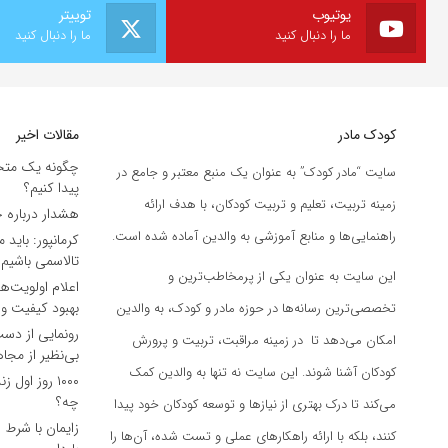
یوتیوب
توییتر
ما را دنبال کنید
ما را دنبال کنید
کودک مادر
مقالات اخیر
چگونه یک متخ
سایت “مادر کودک” به عنوان یک منبع معتبر و جامع در
پیدا کنیم؟
زمینه تربیت، تعلیم و تربیت کودکان، با هدف ارائه
هشدار درباره 
راهنمایی‌ها و منابع آموزشی به والدین آماده شده است.
کرمانپور: باید
تالاسمی باشیم
این سایت به عنوان یکی از پرمخاطب‌ترین و
اعلام اولویت‌
بهبود کیفیت و
تخصصی‌ترین رسانه‌ها در حوزه مادر و کودک، به والدین
رونمایی از دس
امکان می‌دهد تا در زمینه مراقبت، تربیت و پرورش
بی‌نظیر از مجا
کودکان آشنا شوند. این سایت نه تنها به والدین کمک
۱۰۰۰ روز او
چه؟
می‌کند تا درک بهتری از نیازها و توسعه کودکان خود پیدا
زایمان با شرط 
کنند، بلکه با ارائه راهکارهای عملی و تست شده، آن‌ها را