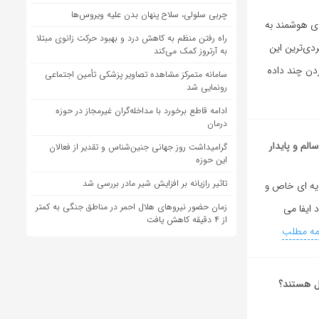
چربی سلولی، سلاح پنهان بدن علیه ویروس‌ها
ای هوشمند به
راه رفتن منظم به کاهش درد و بهبود حرکت زانوی مبتلا
ردی‌ترین این
به آرتروز کمک می‌کند
 وارد کردن چند داده
سامانه متمرکز مشاهده تصاویر پزشکی تأمین اجتماعی
رونمایی شد
ادامه قاطع برخورد با مداخله‌گران غیرمجاز در حوزه
درمان
لم و پایدار
گرامیداشت روز جهانی جنین‌شناس و تقدیر از فعالان
این حوزه
تاثیر رازیانه بر افزایش شیر مادر بررسی شد
ذیه ای خاص و
زمان حضور نیروهای هلال احمر در مناطق جنگی به کمتر
ایفا می
از ۴ دقیقه کاهش یافت
مه مطلب