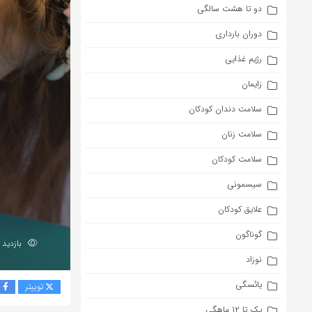
دو تا هشت سالگی
دوران بارداری
رژیم غذایی
زایمان
سلامت دندان کودکان
سلامت زنان
سلامت کودکان
سیسمونی
علایق کودکان
گوناگون
بازدید 151
نوزاد
یائسگی
توییتر
ف
یک تا ۱۲ ماهگی