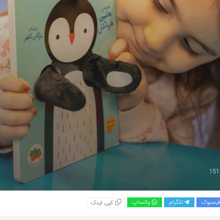
یسبوک
تلگرام
واتساپ
کپی لینک